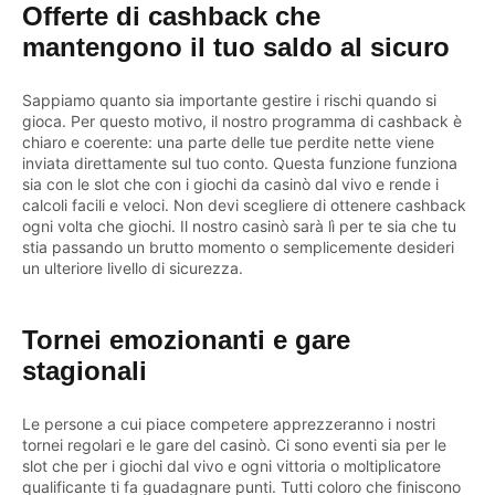
Offerte di cashback che
mantengono il tuo saldo al sicuro
Sappiamo quanto sia importante gestire i rischi quando si
gioca. Per questo motivo, il nostro programma di cashback è
chiaro e coerente: una parte delle tue perdite nette viene
inviata direttamente sul tuo conto. Questa funzione funziona
sia con le slot che con i giochi da casinò dal vivo e rende i
calcoli facili e veloci. Non devi scegliere di ottenere cashback
ogni volta che giochi. Il nostro casinò sarà lì per te sia che tu
stia passando un brutto momento o semplicemente desideri
un ulteriore livello di sicurezza.
Tornei emozionanti e gare
stagionali
Le persone a cui piace competere apprezzeranno i nostri
tornei regolari e le gare del casinò. Ci sono eventi sia per le
slot che per i giochi dal vivo e ogni vittoria o moltiplicatore
qualificante ti fa guadagnare punti. Tutti coloro che finiscono