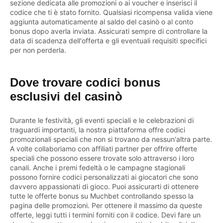
sezione dedicata alle promozioni o ai voucher e inserisci il
codice che ti è stato fornito. Qualsiasi ricompensa valida viene
aggiunta automaticamente al saldo del casinò o al conto
bonus dopo averla inviata. Assicurati sempre di controllare la
data di scadenza dell'offerta e gli eventuali requisiti specifici
per non perderla.
Dove trovare codici bonus
esclusivi del casinò
Durante le festività, gli eventi speciali e le celebrazioni di
traguardi importanti, la nostra piattaforma offre codici
promozionali speciali che non si trovano da nessun'altra parte.
A volte collaboriamo con affiliati partner per offrire offerte
speciali che possono essere trovate solo attraverso i loro
canali. Anche i premi fedeltà o le campagne stagionali
possono fornire codici personalizzati ai giocatori che sono
davvero appassionati di gioco. Puoi assicurarti di ottenere
tutte le offerte bonus su Muchbet controllando spesso la
pagina delle promozioni. Per ottenere il massimo da queste
offerte, leggi tutti i termini forniti con il codice. Devi fare un