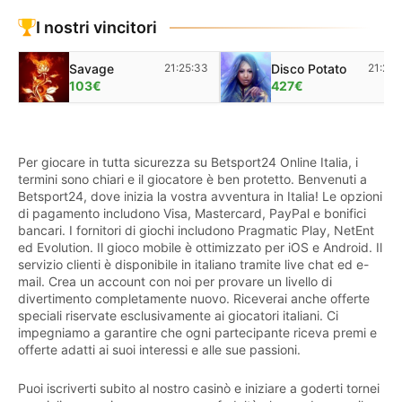
I nostri vincitori
Savage
21:25:33
Disco Potato
21:25:
103€
427€
Per giocare in tutta sicurezza su Betsport24 Online Italia, i
termini sono chiari e il giocatore è ben protetto. Benvenuti a
Betsport24, dove inizia la vostra avventura in Italia! Le opzioni
di pagamento includono Visa, Mastercard, PayPal e bonifici
bancari. I fornitori di giochi includono Pragmatic Play, NetEnt
ed Evolution. Il gioco mobile è ottimizzato per iOS e Android. Il
servizio clienti è disponibile in italiano tramite live chat ed e-
mail. Crea un account con noi per provare un livello di
divertimento completamente nuovo. Riceverai anche offerte
speciali riservate esclusivamente ai giocatori italiani. Ci
impegniamo a garantire che ogni partecipante riceva premi e
offerte adatti ai suoi interessi e alle sue passioni.
Puoi iscriverti subito al nostro casinò e iniziare a goderti tornei