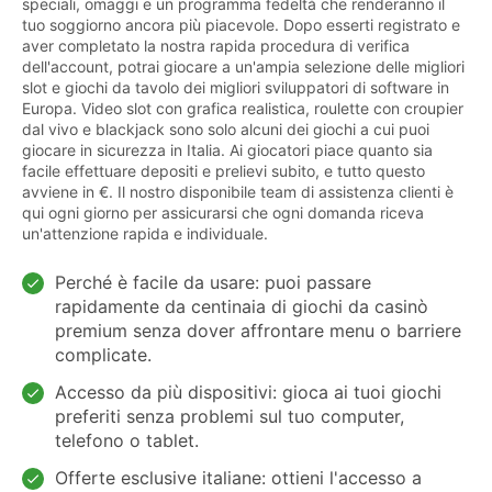
speciali, omaggi e un programma fedeltà che renderanno il
tuo soggiorno ancora più piacevole. Dopo esserti registrato e
aver completato la nostra rapida procedura di verifica
dell'account, potrai giocare a un'ampia selezione delle migliori
slot e giochi da tavolo dei migliori sviluppatori di software in
Europa. Video slot con grafica realistica, roulette con croupier
dal vivo e blackjack sono solo alcuni dei giochi a cui puoi
giocare in sicurezza in Italia. Ai giocatori piace quanto sia
facile effettuare depositi e prelievi subito, e tutto questo
avviene in €. Il nostro disponibile team di assistenza clienti è
qui ogni giorno per assicurarsi che ogni domanda riceva
un'attenzione rapida e individuale.
Perché è facile da usare: puoi passare
rapidamente da centinaia di giochi da casinò
premium senza dover affrontare menu o barriere
complicate.
Accesso da più dispositivi: gioca ai tuoi giochi
preferiti senza problemi sul tuo computer,
telefono o tablet.
Offerte esclusive italiane: ottieni l'accesso a