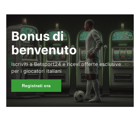
Bonus di
benvenuto
Iscriviti a Betsport24 e ricevi offerte esclusive
per i giocatori italiani
Registrati ora