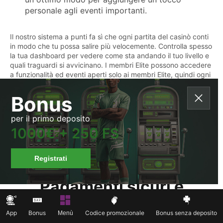
personale agli eventi importanti.
Il nostro sistema a punti fa sì che ogni partita del casinò conti
in modo che tu possa salire più velocemente. Controlla spesso
la tua dashboard per vedere come sta andando il tuo livello e
quali traguardi si avvicinano. I membri Elite possono accedere
a funzionalità ed eventi aperti solo ai membri Elite, quindi ogni
nuovo status non solo ti offre vantaggi reali, ma ti consente
anche di goderti la piattaforma del casinò in modi nuovi. Puoi
Bonus
essere sicuro che la tua fedeltà verrà premiata nel nostro
casinò. Contatta il tuo VIP manager se hai bisogno di aiuto con
per il primo deposito
il tuo status o vuoi sapere come guadagnare punti più
1000€ + 250 FS
velocemente. Trasformiamo il tuo modo di giocare in una vera
e propria esperienza da casinò di alto livello, in cui ogni
sessione è più di un semplice divertimento.
Registrati
Pagamenti sicuri e
protezione dei giocatori
su Betsport24
App
Bonus
Codice promozionale
Bonus senza deposito
Menù