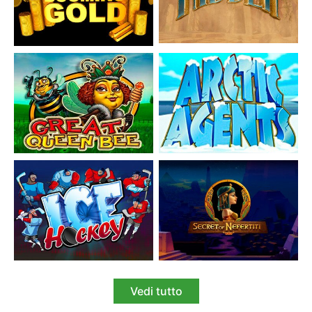
Vedi tutto