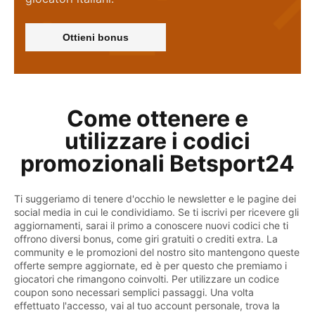
Ottieni bonus
Come ottenere e
utilizzare i codici
promozionali Betsport24
Ti suggeriamo di tenere d'occhio le newsletter e le pagine dei
social media in cui le condividiamo. Se ti iscrivi per ricevere gli
aggiornamenti, sarai il primo a conoscere nuovi codici che ti
offrono diversi bonus, come giri gratuiti o crediti extra. La
community e le promozioni del nostro sito mantengono queste
offerte sempre aggiornate, ed è per questo che premiamo i
giocatori che rimangono coinvolti. Per utilizzare un codice
coupon sono necessari semplici passaggi. Una volta
effettuato l'accesso, vai al tuo account personale, trova la