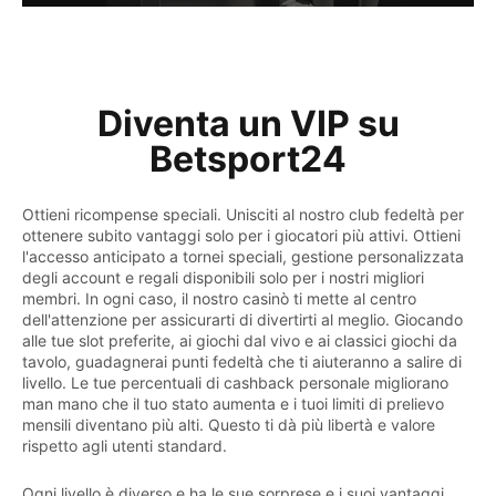
Diventa un VIP su
Betsport24
Ottieni ricompense speciali. Unisciti al nostro club fedeltà per
ottenere subito vantaggi solo per i giocatori più attivi. Ottieni
l'accesso anticipato a tornei speciali, gestione personalizzata
degli account e regali disponibili solo per i nostri migliori
membri. In ogni caso, il nostro casinò ti mette al centro
dell'attenzione per assicurarti di divertirti al meglio. Giocando
alle tue slot preferite, ai giochi dal vivo e ai classici giochi da
tavolo, guadagnerai punti fedeltà che ti aiuteranno a salire di
livello. Le tue percentuali di cashback personale migliorano
man mano che il tuo stato aumenta e i tuoi limiti di prelievo
mensili diventano più alti. Questo ti dà più libertà e valore
rispetto agli utenti standard.
Ogni livello è diverso e ha le sue sorprese e i suoi vantaggi.