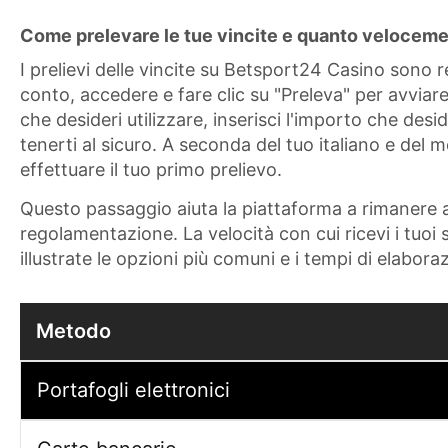
Come prelevare le tue vincite e quanto veloceme
I prelievi delle vincite su Betsport24 Casino sono re
conto, accedere e fare clic su "Preleva" per avviar
che desideri utilizzare, inserisci l'importo che des
tenerti al sicuro. A seconda del tuo italiano e del
effettuare il tuo primo prelievo.
Questo passaggio aiuta la piattaforma a rimanere al 
regolamentazione. La velocità con cui ricevi i tuoi 
illustrate le opzioni più comuni e i tempi di elabor
Metodo
Portafogli elettronici