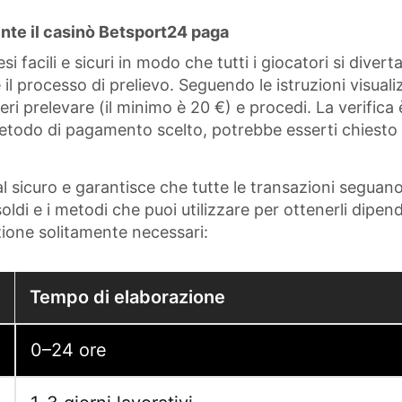
nte il casinò Betsport24 paga
si facili e sicuri in modo che tutti i giocatori si dive
e il processo di prelievo. Seguendo le istruzioni visua
ideri prelevare (il minimo è 20 €) e procedi. La verif
 metodo di pagamento scelto, potrebbe esserti chiesto 
sicuro e garantisce che tutte le transazioni seguano le
soldi e i metodi che puoi utilizzare per ottenerli dipe
azione solitamente necessari:
Tempo di elaborazione
0–24 ore