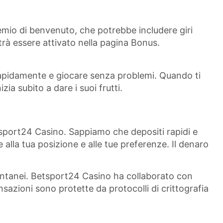
emio di benvenuto, che potrebbe includere giri
rà essere attivato nella pagina Bonus.
 rapidamente e giocare senza problemi. Quando ti
ia subito a dare i suoi frutti.
tsport24 Casino. Sappiamo che depositi rapidi e
 alla tua posizione e alle tue preferenze. Il denaro
stantanei. Betsport24 Casino ha collaborato con
ansazioni sono protette da protocolli di crittografia