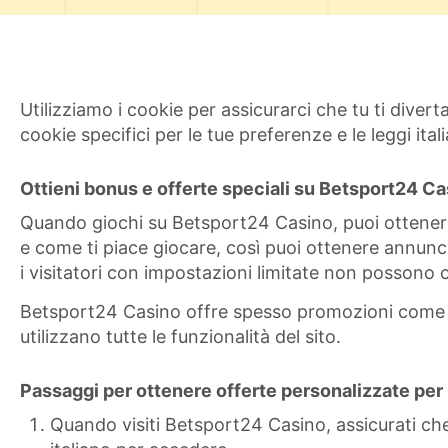
Utilizziamo i cookie per assicurarci che tu ti diverta
cookie specifici per le tue preferenze e le leggi ital
Ottieni bonus e offerte speciali su Betsport24 C
Quando giochi su Betsport24 Casino, puoi ottenere 
e come ti piace giocare, così puoi ottenere annunci p
i visitatori con impostazioni limitate non possono o
Betsport24 Casino offre spesso promozioni come bonu
utilizzano tutte le funzionalità del sito.
Passaggi per ottenere offerte personalizzate per 
Quando visiti Betsport24 Casino, assicurati che 