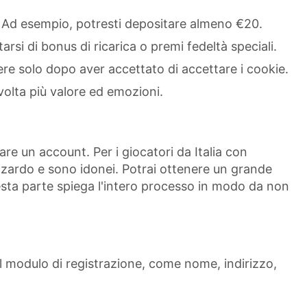
. Ad esempio, potresti depositare almeno €20.
rsi di bonus di ricarica o premi fedeltà speciali.
edere solo dopo aver accettato di accettare i cookie.
volta più valore ed emozioni.
are un account. Per i giocatori da Italia con
azzardo e sono idonei. Potrai ottenere un grande
uesta parte spiega l'intero processo in modo da non
sul modulo di registrazione, come nome, indirizzo,